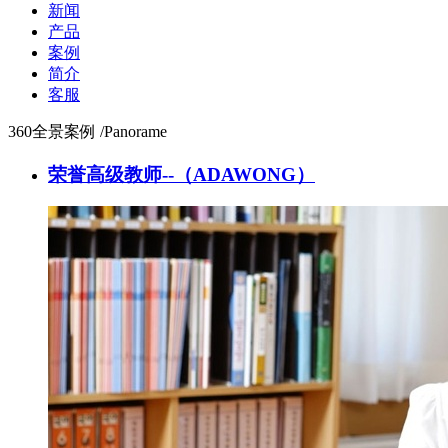
新闻
产品
案例
简介
客服
360全景案例
/Panorame
荣誉高级教师--（ADAWONG）