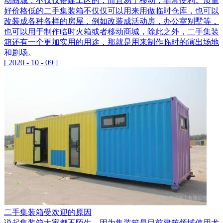
动商城，不仅仅搭建工区的，而且易于移动，非常便利。质量
好价格低的二手集装箱‍不仅仅可以用来用做临时仓库，也可以
改装成各种各样的房屋，例如改装成活动房，办公室别墅等，
也可以用于制作临时火箱或者移动商城，除此之外，二手集装
箱还有一个更加实用的用途，那就是用来制作临时的演出场地
和剧场。
[
2020
-
10
-
09
]
二手集装箱受欢迎的原因
说起集装箱大家都不陌生，因为集装箱是目前建筑领域使用尤