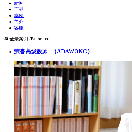
新闻
产品
案例
简介
客服
360全景案例
/Panorame
荣誉高级教师--（ADAWONG）