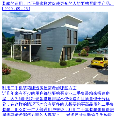
装箱的运用，也正是这样才促使更多的人想要购买此类产品。
[
2020
-
09
-
28
]
利用二手集装箱建造房屋需考虑哪些方面
近几年来有不少的用户都想要购买专业二手集装箱来搭建房
屋，因为利用这种设备搭建房屋不仅快速而且质量也十分优
异，在这样的情况下才会有更多的人想要购买高品质的二手集
装箱。那么对于广大普通用户来说，利用二手集装箱来建造房
屋需要考虑哪些方面的内容呢？1、考虑尺寸集装箱作为构建