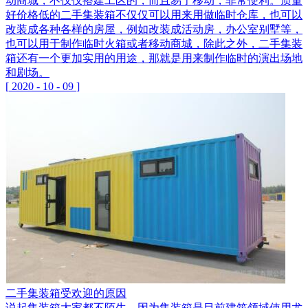
动商城，不仅仅搭建工区的，而且易于移动，非常便利。质量
好价格低的二手集装箱‍不仅仅可以用来用做临时仓库，也可以
改装成各种各样的房屋，例如改装成活动房，办公室别墅等，
也可以用于制作临时火箱或者移动商城，除此之外，二手集装
箱还有一个更加实用的用途，那就是用来制作临时的演出场地
和剧场。
[
2020
-
10
-
09
]
二手集装箱受欢迎的原因
说起集装箱大家都不陌生，因为集装箱是目前建筑领域使用尤