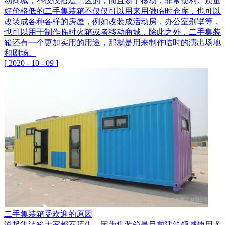
动商城，不仅仅搭建工区的，而且易于移动，非常便利。质量
好价格低的二手集装箱‍不仅仅可以用来用做临时仓库，也可以
改装成各种各样的房屋，例如改装成活动房，办公室别墅等，
也可以用于制作临时火箱或者移动商城，除此之外，二手集装
箱还有一个更加实用的用途，那就是用来制作临时的演出场地
和剧场。
[
2020
-
10
-
09
]
二手集装箱受欢迎的原因
说起集装箱大家都不陌生，因为集装箱是目前建筑领域使用尤