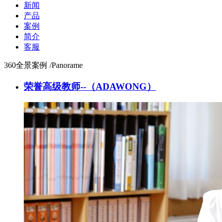
新闻
产品
案例
简介
客服
360全景案例
/Panorame
荣誉高级教师--（ADAWONG）