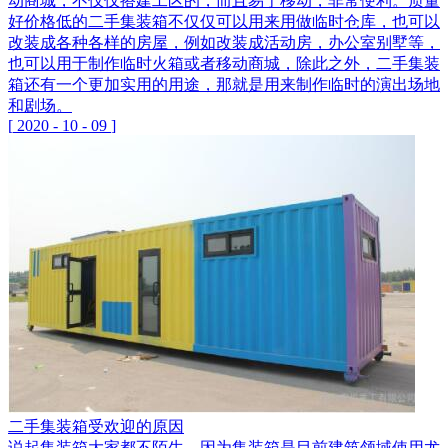
动商城，不仅仅搭建工区的，而且易于移动，非常便利。质量
好价格低的二手集装箱‍不仅仅可以用来用做临时仓库，也可以
改装成各种各样的房屋，例如改装成活动房，办公室别墅等，
也可以用于制作临时火箱或者移动商城，除此之外，二手集装
箱还有一个更加实用的用途，那就是用来制作临时的演出场地
和剧场。
[
2020
-
10
-
09
]
二手集装箱受欢迎的原因
说起集装箱大家都不陌生，因为集装箱是目前建筑领域使用尤