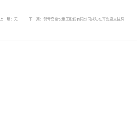
上一篇：无
下一篇：
贺青岛雷悦重工股份有限公司成功在齐鲁股交挂牌