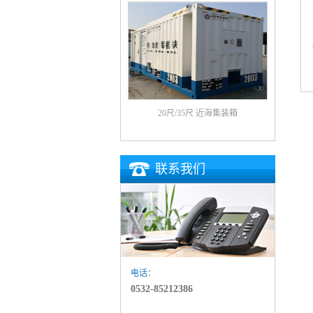
20尺/35尺 近海集装箱
联系我们
电话：
0532-85212386