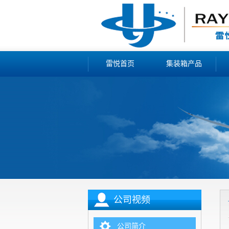
雷悦首页
集装箱产品
公司视频
公司简介