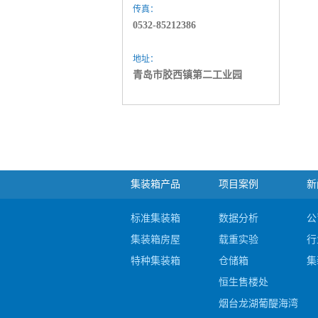
传真：
0532-85212386
地址：
青岛市胶西镇第二工业园
集装箱产品
项目案例
新
标准集装箱
数据分析
公
集装箱房屋
载重实验
行
特种集装箱
仓储箱
集
恒生售楼处
烟台龙湖葡醍海湾