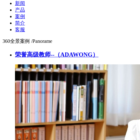
新闻
产品
案例
简介
客服
360全景案例
/Panorame
荣誉高级教师--（ADAWONG）