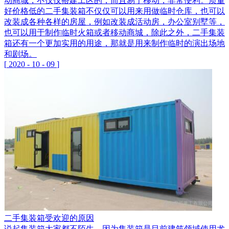
动商城，不仅仅搭建工区的，而且易于移动，非常便利。质量
好价格低的二手集装箱‍不仅仅可以用来用做临时仓库，也可以
改装成各种各样的房屋，例如改装成活动房，办公室别墅等，
也可以用于制作临时火箱或者移动商城，除此之外，二手集装
箱还有一个更加实用的用途，那就是用来制作临时的演出场地
和剧场。
[
2020
-
10
-
09
]
二手集装箱受欢迎的原因
说起集装箱大家都不陌生，因为集装箱是目前建筑领域使用尤