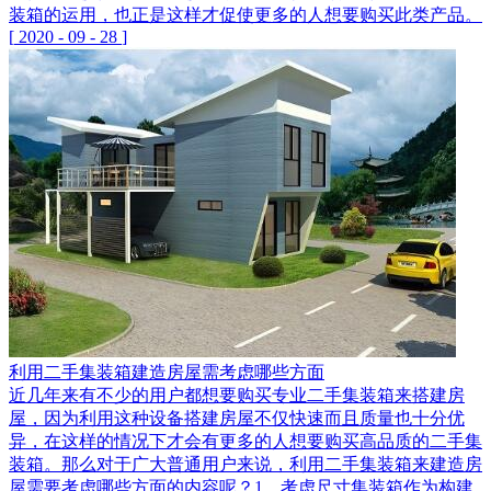
装箱的运用，也正是这样才促使更多的人想要购买此类产品。
[
2020
-
09
-
28
]
利用二手集装箱建造房屋需考虑哪些方面
近几年来有不少的用户都想要购买专业二手集装箱来搭建房
屋，因为利用这种设备搭建房屋不仅快速而且质量也十分优
异，在这样的情况下才会有更多的人想要购买高品质的二手集
装箱。那么对于广大普通用户来说，利用二手集装箱来建造房
屋需要考虑哪些方面的内容呢？1、考虑尺寸集装箱作为构建