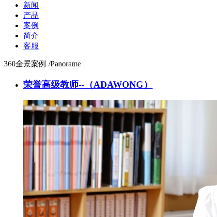
新闻
产品
案例
简介
客服
360全景案例
/Panorame
荣誉高级教师--（ADAWONG）