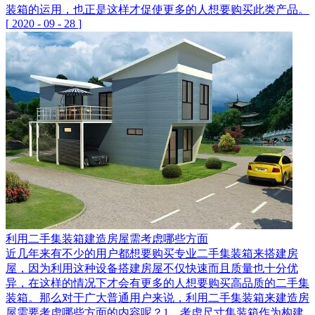
装箱的运用，也正是这样才促使更多的人想要购买此类产品。
[
2020
-
09
-
28
]
利用二手集装箱建造房屋需考虑哪些方面
近几年来有不少的用户都想要购买专业二手集装箱来搭建房
屋，因为利用这种设备搭建房屋不仅快速而且质量也十分优
异，在这样的情况下才会有更多的人想要购买高品质的二手集
装箱。那么对于广大普通用户来说，利用二手集装箱来建造房
屋需要考虑哪些方面的内容呢？1、考虑尺寸集装箱作为构建