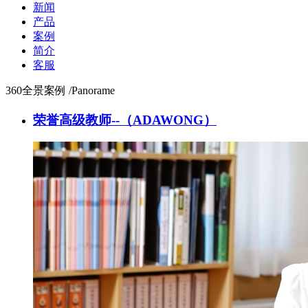
新闻
产品
案例
简介
客服
360全景案例
/Panorame
荣誉高级教师--（ADAWONG）