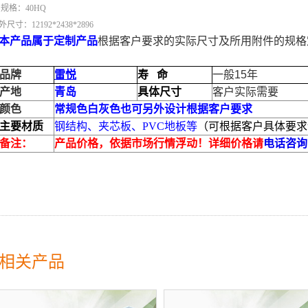
规格：40HQ
外尺寸：12192*2438*2896
本产品属于定制产品
根据客户要求的实际尺寸及所用附件的规格
品
牌
雷悦
寿 命
一般
15
年
产
地
青岛
具体尺寸
客户实际需要
颜
色
常规色白灰色也可另外设计根据客户要求
主要材质
钢结构、夹芯板、PVC地板等
（可根据客户具体要求
备注：
产品价格，依据市场行情浮动！详细价格请
电话咨询
相关产品