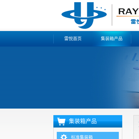
雷悦首页
集装箱产品
集装箱产品
标准集装箱