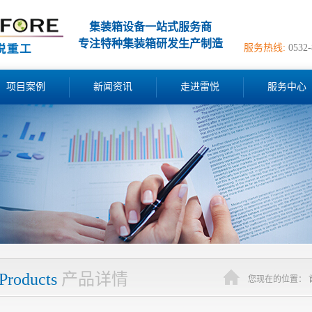
集装箱设备一站式服务商
专注特种集装箱研发生产制造
服务热线:
0532
项目案例
新闻资讯
走进雷悦
服务中心
Products
产品详情
您现在的位置：