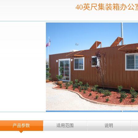
40英尺集装箱办公
产品参数
适用范围
说明