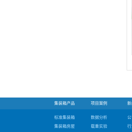
集装箱产品
项目案例
新
标准集装箱
数据分析
公
集装箱房屋
载重实验
行