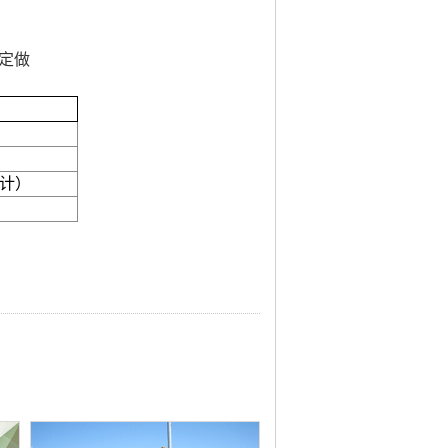
定做
计）