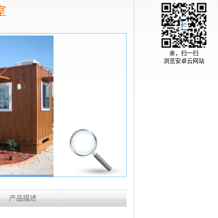
室
亲，扫一扫
浏览安卓云网站
产品描述