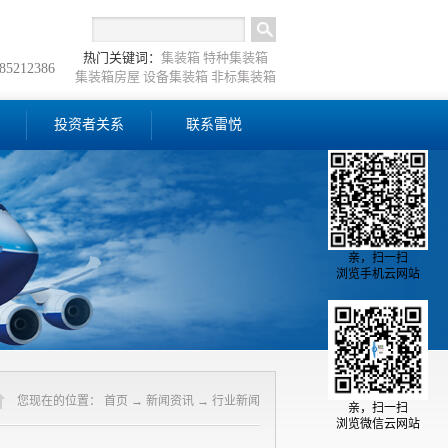
热门关键词：
集装箱
特种集装箱
-85212386
集装箱房屋
设备集装箱
非标集装箱
投资者关系
联系雷悦
亲，扫一扫
浏览手机云网站
您现在的位置：
首页
→
新闻资讯
→
行业新闻
亲，扫一扫
浏览微信云网站