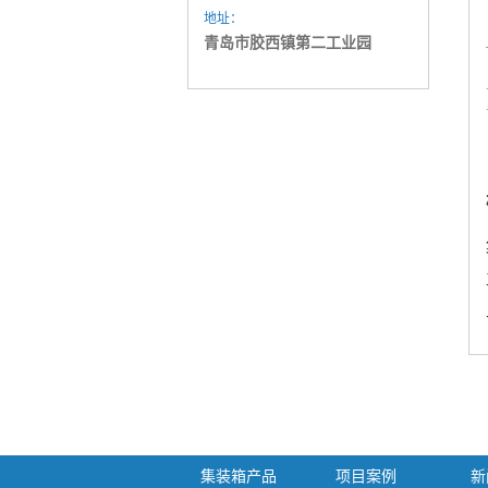
地址：
青岛市胶西镇第二工业园
集装箱产品
项目案例
新