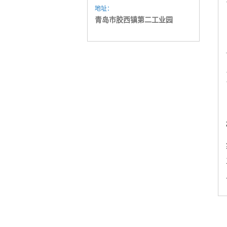
地址：
青岛市胶西镇第二工业园