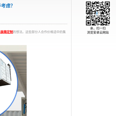
手考虑？
亲，扫一扫
集装箱定制
的想法。这些部分人合作价格适中的集
浏览安卓云网站