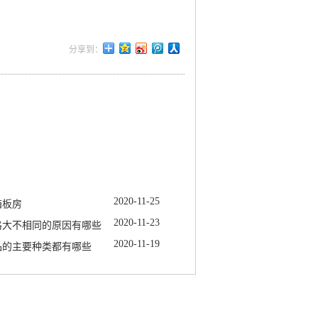
2020
-
11
-
25
箱板房
2020
-
11
-
23
格大不相同的原因有哪些
2020
-
11
-
19
品的主要种类都有哪些