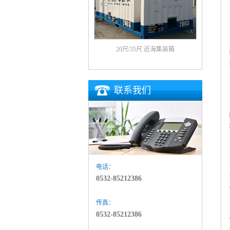
20尺/35尺 近海集装箱
联系我们
电话：
0532-85212386
传真：
0532-85212386