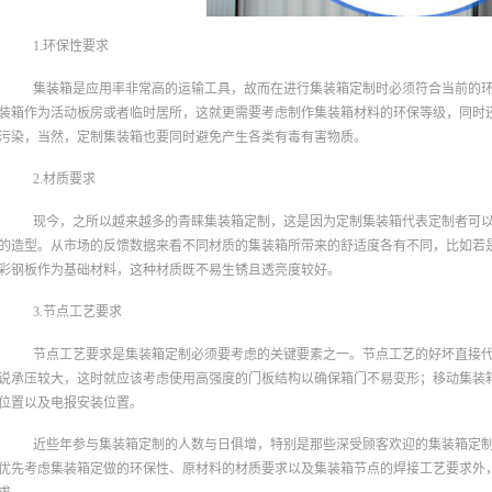
1.环保性要求
集装箱是应用率非常高的运输工具，故而在进行集装箱定制时必须符合当前的
装箱作为活动板房或者临时居所，这就更需要考虑制作集装箱材料的环保等级，同时
污染，当然，定制集装箱也要同时避免产生各类有毒有害物质。
2.材质要求
现今，之所以越来越多的青睐集装箱定制，这是因为定制集装箱代表定制者可
的造型。从市场的反馈数据来看不同材质的集装箱所带来的舒适度各有不同，比如若
彩钢板作为基础材料，这种材质既不易生锈且透亮度较好。
3.节点工艺要求
节点工艺要求是集装箱定制必须要考虑的关键要素之一。节点工艺的好坏直接
说承压较大，这时就应该考虑使用高强度的门板结构以确保箱门不易变形；移动集装
位置以及电报安装位置。
近些年参与集装箱定制的人数与日俱增，特别是那些深受顾客欢迎的集装箱定
优先考虑集装箱定做的环保性、原材料的材质要求以及集装箱节点的焊接工艺要求外