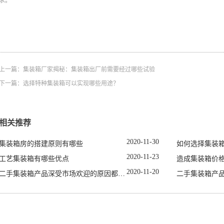
求。
上一篇：
集装箱厂家揭秘：集装箱出厂前需要经过哪些试验
下一篇：
选择特种集装箱可以实现哪些用途？
相关推荐
2020
-
11
-
30
集装箱房的搭建原则有哪些
如何选择集装
2020
-
11
-
23
工艺集装箱有哪些优点
造成集装箱价
2020
-
11
-
20
二手集装箱产品深受市场欢迎的原因都有哪些
二手集装箱产