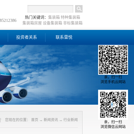
热门关键词：
集装箱
特种集装箱
-85212386
集装箱房屋
设备集装箱
非标集装箱
投资者关系
联系雷悦
亲，扫一扫
浏览手机云网站
您现在的位置：
首页
→
新闻资讯
→
行业新闻
亲，扫一扫
浏览微信云网站