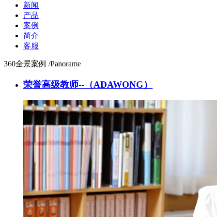
新闻
产品
案例
简介
客服
360全景案例
/Panorame
荣誉高级教师--（ADAWONG）