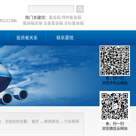
热门关键词：
集装箱
特种集装箱
-85212386
集装箱房屋
设备集装箱
非标集装箱
投资者关系
联系雷悦
亲，扫一扫
浏览手机云网站
您现在的位置：
首页
→
新闻资讯
→
行业新闻
亲，扫一扫
浏览微信云网站