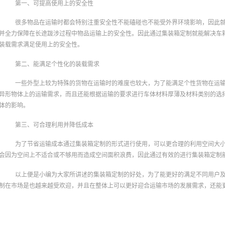
第一、可提高使用上的安全性
很多物品在运输时都会特别注重安全性不能磕碰也不能受外界环境影响，因此
并全力保障在长途跋涉过程中物品运输上的安全性。因此通过集装箱定制就能解决车
装载需求满足使用上的安全性。
第二、能满足个性化的装载需求
一些外型上较为特殊的货物在运输时的难度也较大，为了能满足个性货物在运
异形物体上的运输需求，而且还能根据运输的要求进行车体材料厚薄及材料类别的选
体的影响。
第三、可合理利用并降低成本
为了节省运输成本通过集装箱定制的形式进行使用，可以更合理的利用空间大
会因为空间上不适合或不够用而造成空间面积浪费，因此通过有效的进行集装箱定制
以上便是小编为大家所讲述的集装箱定制的好处，为了能更好的满足不同用户
制在市场是也越来越受欢迎，并且在整体上可以更好迎合运输市场的发展需求，还能