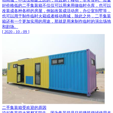
动商城，不仅仅搭建工区的，而且易于移动，非常便利。质量
好价格低的二手集装箱‍不仅仅可以用来用做临时仓库，也可以
改装成各种各样的房屋，例如改装成活动房，办公室别墅等，
也可以用于制作临时火箱或者移动商城，除此之外，二手集装
箱还有一个更加实用的用途，那就是用来制作临时的演出场地
和剧场。
[
2020
-
10
-
09
]
二手集装箱受欢迎的原因
说起集装箱大家都不陌生，因为集装箱是目前建筑领域使用尤