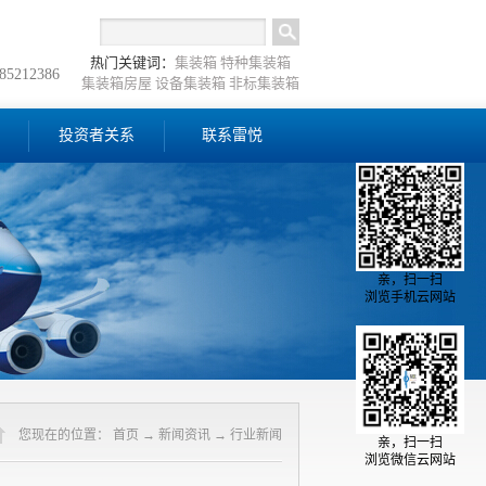
热门关键词：
集装箱
特种集装箱
-85212386
集装箱房屋
设备集装箱
非标集装箱
投资者关系
联系雷悦
亲，扫一扫
浏览手机云网站
您现在的位置：
首页
→
新闻资讯
→
行业新闻
亲，扫一扫
浏览微信云网站