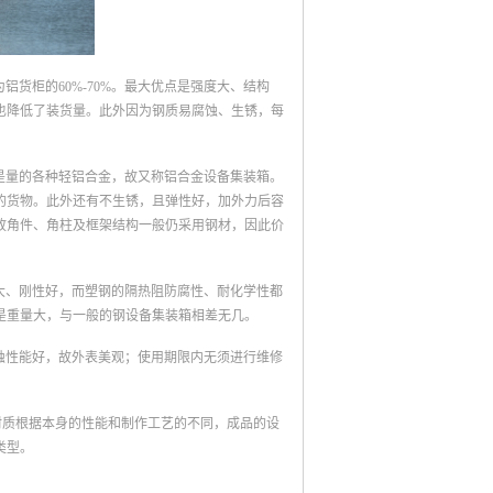
货柜的60%-70%。最大优点是强度大、结构
也降低了装货量。此外因为钢质易腐蚀、生锈，每
是量的各种轻铝合金，故又称铝合金设备集装箱。
多的货物。此外还有不生锈，且弹性好，加外力后容
故角件、角柱及框架结构一般仍采用钢材，因此价
大、刚性好，而塑钢的隔热阻防腐性、耐化学性都
是重量大，与一般的钢设备集装箱相差无几。
蚀性能好，故外表美观；使用期限内无须进行维修
材质根据本身的性能和制作工艺的不同，成品的设
类型。