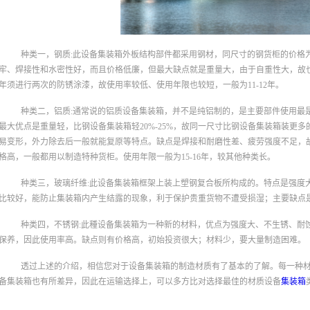
种类一，钢质:此设备集装箱外板结构部件都采用钢材，同尺寸的钢货柜的价格为铝
牢、焊接性和水密性好，而且价格低廉，但最大缺点就是重量大，由于自重性大，故
年须进行两次的防锈涂漆，故使用率较低、使用年限也较短，一般为11-12年。
种类二，铝质:通常说的铝质设备集装箱，并不是纯铝制的，是主要部件使用最
最大优点是重量轻，比钢设备集装箱轻20%-25%，故同一尺寸比钢设备集装箱装更
易变形，外力除去后一般就能复原等特点。缺点是焊接和耐磨性差、疲劳强度不足，
格高，一般都用以制造特种货柜。使用年限一般为15-16年，较其他种类长。
种类三，玻璃纤维:此设备集装箱框架上装上塑钢复合板所构成的。特点是强度
比较好，能防止集装箱内产生结露的现象，利于保护贵重货物不遭受损湿；主要缺点
种类四，不锈钢:此種设备集装箱为一种新的材料，优点为强度大、不生锈、耐
保养，因此使用率高。缺点则有价格高，初始投资很大；材料少，要大量制造困难。
透过上述的介绍，相信您对于设备集装箱的制造材质有了基本的了解。每一种
备集装箱也有所差异，因此在运输选择上，可以多方比对选择最佳的材质设备
集装箱