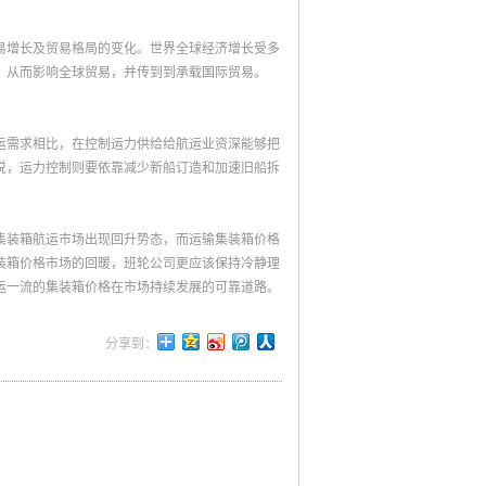
易增长及贸易格局的变化。世界全球经济增长受多
，从而影响全球贸易，并传到到承载国际贸易。
运需求相比，在控制运力供给给航运业资深能够把
说，运力控制则要依靠减少新船订造和加速旧船拆
集装箱航运市场出现回升势态，而运输集装箱价格
装箱价格市场的回暖，班轮公司更应该保持冷静理
运一流的集装箱价格在市场持续发展的可靠道路。