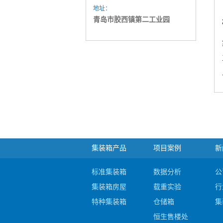
地址：
青岛市胶西镇第二工业园
集装箱产品
项目案例
新
标准集装箱
数据分析
公
集装箱房屋
载重实验
行
特种集装箱
仓储箱
集
恒生售楼处