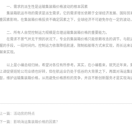
一、需求的派生性是运输集装箱价格波动的根本因素
集装箱航运市场的需求是派生需求，它的需求增长依赖于全球经济发展、国际贸
重因素影响，在集装箱价格投资不确定因素之下，全球经济不可避免存在一定的波动
二、所有人自觉控制运力规模是合理运输集装箱价格的重要能力。
在需求不景气并无干预的状况下，专业的集装箱价格只能依赖攻击的调节，与航
握的手段，一段时间内，控制运力依靠降低航速，限制船舶等方式来实现，而长远来
解来实现。
以上是小编总结归纳，希望对各位有所参考。其实，在小编看来，就凭近年来，
上调促使班轮公司业绩也好转，但在航运业仍处于低谷的大背景之下，再面对海运集
智，维护运输集装箱价格，从而避免价格质检的竞争，并且不断创新服务才是实现海
上一篇：
活动房的特点
下一篇：
影响海运集装箱价格的因素？