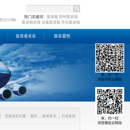
热门关键词：
集装箱
特种集装箱
-85212386
集装箱房屋
设备集装箱
非标集装箱
投资者关系
联系雷悦
亲，扫一扫
浏览手机云网站
您现在的位置：
首页
→
新闻资讯
→
行业新闻
亲，扫一扫
浏览微信云网站