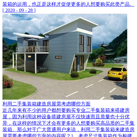
装箱的运用，也正是这样才促使更多的人想要购买此类产品。
[
2020
-
09
-
28
]
利用二手集装箱建造房屋需考虑哪些方面
近几年来有不少的用户都想要购买专业二手集装箱来搭建房
屋，因为利用这种设备搭建房屋不仅快速而且质量也十分优
异，在这样的情况下才会有更多的人想要购买高品质的二手集
装箱。那么对于广大普通用户来说，利用二手集装箱来建造房
屋需要考虑哪些方面的内容呢？1、考虑尺寸集装箱作为构建