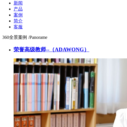
新闻
产品
案例
简介
客服
360全景案例
/Panorame
荣誉高级教师--（ADAWONG）