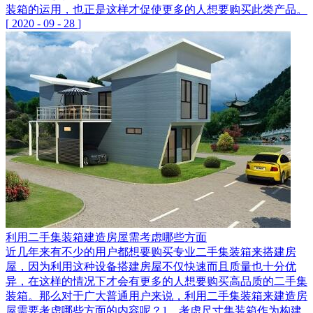
装箱的运用，也正是这样才促使更多的人想要购买此类产品。
[
2020
-
09
-
28
]
利用二手集装箱建造房屋需考虑哪些方面
近几年来有不少的用户都想要购买专业二手集装箱来搭建房
屋，因为利用这种设备搭建房屋不仅快速而且质量也十分优
异，在这样的情况下才会有更多的人想要购买高品质的二手集
装箱。那么对于广大普通用户来说，利用二手集装箱来建造房
屋需要考虑哪些方面的内容呢？1、考虑尺寸集装箱作为构建