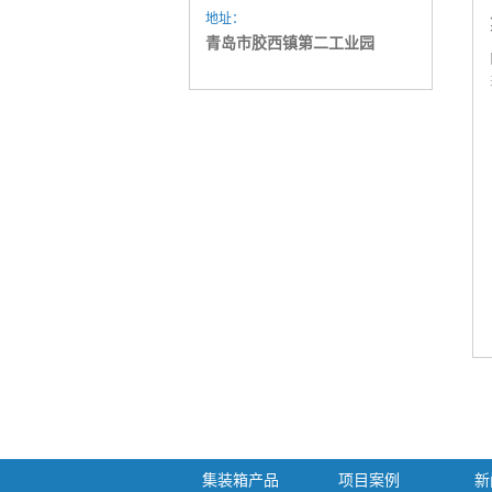
地址：
青岛市胶西镇第二工业园
集装箱产品
项目案例
新