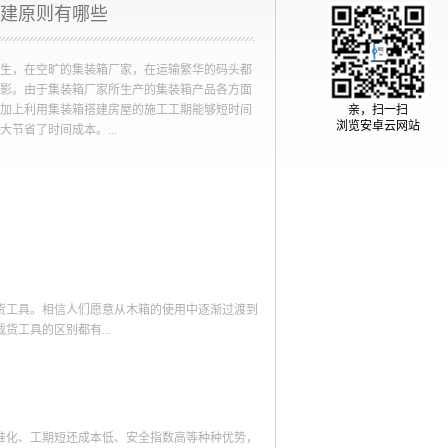
建原则有哪些
生，在空旷的集装箱厂家，在运输繁华的码头都
影。由于集装箱厂家所生产的集装箱产品各方面
加上利用集装箱搭建房屋的施工工期能够短时间
亲，扫一扫
浏览安卓云网站
节省了时间成本。...
户想要从性价比高的集装箱厂家那里选购集装箱
的集装箱房。那么集装箱房的搭建原则有哪些
行简单的描述。1、遵循功能性和实用性的原则现
箱来搭建各种各样的房屋已经成为司空见惯的事
之前，首先就需要进行精密的设计，并且设计必
用性的原则，在充分了解了居住需求和想要的功
货工具。相信人们愿意从木箱的使用中逐渐过渡到
比如在景区建造创意集装箱房与打造自助集装箱
工具的区别都有...
能就有所区别。2、遵循科学自然的原则集装箱厂
建房屋必不可少的原料，因为利用集装箱的建房屋
正物美价廉，但是在搭建的过程当中，集装箱厂
势一：传统运输过程中使用的载货的大木箱往往防
学合理的设计，在设计过程当中也需要使用一些新
裹上厚厚的防潮塑料，但是由于防潮产品的性能差
能够与自然的生态环境进行完美结合。综上所
箱则不会出现这样的状况，因为大多数产品合格的
集装箱房在搭建的过程当中需要遵循的基础上是
准化、工期短还成本低、安全指数高等种种优势，