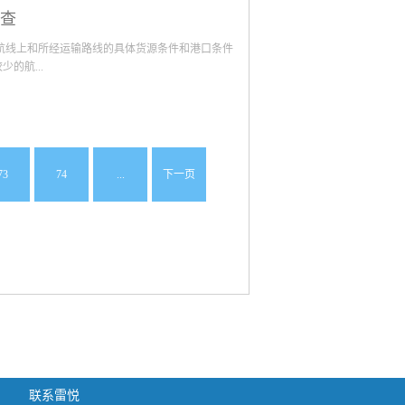
迎的集装箱尺寸具备多样化特点。集装箱尺寸规格
泥等永...
查
40英尺集装箱在国际物流当中的使用率是最高
，一般都是运输大型器械、车辆等体积较大物品的
据航线上和所经运输路线的具体货源条件和港口条件
比IAA小一个型号可信赖的集装箱尺寸，它被称为
的航...
更多物品。其分类也相对于40英尺更加多，比如冷
箱尺寸IC型号最大的容积就是33.2立方米，而
物重量加上自身重量进行计费。 终上所述，由于海
抛货较多，则用规格较大的集装箱为宜。另外，在
在。而上边为大家揭秘...
在进行集装箱货物的国际多式联运中，很有可能与
开展集装箱的国际多式联运，应以实行“门到
73
74
...
下一页
应公路和铁路运输条件，使货运量少、运输条件差
系指子箱的尺寸应与母箱的尺寸紧密配合，在海上运
和地区的集装箱运输发展成熟和货运量增大后，再
不平衡，从而造成大量集装箱的回空运输，...
联系雷悦