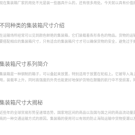
集装箱防潮性能都是被标注在产品合格证书当中，只需要托运者根据所运输的商品需
精心的进行集装箱房
现在集装箱厂家的用处不光是装一些器具什么的，还有很多用处。今天就以具有价值的集
二：传统的载货大木箱在搬运过程中容易出现问题。因为木箱本身的质量受木材本身
房无论外观还是内在
载力超负荷的状况，这也导致很多商品在搬运过程中致使木箱损坏。而货真价实的集
碑。当然了，还有关
导致集装箱的坚固程度很高。基本上不会出现超负荷的状态。 优势三：传统的运输
箱房可以变回原样甚
，详细解读集装箱各种用途。如果你认为集装箱只是一个包装外壳，那你就大错特错
状况，为了保障运输的连续性不得不及时的进行更换承载木箱。但是值得您信赖的集
不同种类的集装箱尺寸介绍
活动房就是可以住人集装箱，因为集装箱的材质比较好，既可以防止他轻易变形，还
装箱...
源、电源插座/开关、空调也和房间一样都能安装，常常用于工地，为农民工兄弟提
在运输场所经常可以见到颜色鲜艳的集装箱，它们装载着各形各色的物品。货物的运
店，它是由集装箱自由装配组合而成的。集装箱商店具有易装易拆、牢固、方便等优
要搭配相应的集装箱尺寸，只有适合的集装箱尺寸才可以确保货物的安全，避免过于拥挤
一些好奇的购买者。具有价值的集装箱厂家的集装箱除了设计这些比较个性的建筑外
一个遮风避雨的钢箱体，可以入住也可以办公。稳定性好的集装箱厂家的集装箱还能建
可进行艺术涂鸦等个性化设计。以上几点就是针对集装箱的一些简单用途，在选择集
成的货物损坏。这种箱子的种类分很多，集装箱尺寸也会有相应的改变。 普通外观
能做到，价格划算的集装箱厂家既可以设计成比较有创意的建筑，可谓是集装箱用途
集装箱尺寸系列简介
好，集装箱不需要具备什么特别的保护功能。朋友们日常使用的百货物件以及不太重
种诚信的集装箱尺寸大多相近，通常为二十乘四十的规格。朋友们需要运输日常普通
集装箱是一种钢制的箱子，可以叠起来放置，特别适用于放置在轮船上。它被导入海
箱。 具备冷藏功能的集装箱显得先进很多，控制温度是它的主要特点。这种箱子被
用，装载率上升，同时高强度的外壳也能更好地保护货物在颠簸的航行中不受损害，降低
以及黄油等都需要放置其中进行运输。冷藏好用的集装箱尺寸和前面的普通集装箱差
好，重量较大，运输的时候也会比普通箱子更细心一些。 一般的集装箱都是四面封
此设计可以摆脱超值的集装箱尺寸的束缚，轻松装进大体积的货物。一些施工使用的
渐成为海陆联运的主体。自从国际间的集装箱运输逐渐增多，来自不同制造商的集装
这种可信赖的集装箱尺寸有二十尺的也有四十尺的，前者的体积通常是三十一立方米
集装箱尺寸大揭秘
流通过程，因此国际标准化组织（ISO）于1964年6月公布了尺寸标准。 ISO最早公
箱...
（2A-2C），后来又增加了第三系列（3A-3C）和1AA。具体详情见插图。另外，
近些年的全球贸易形势呈递增态势，国家地区间的商品以及国与国之间的商品流动量
式的集装箱（A型和B型），折叠后可以装进其它箱里，减少了对空间的占用。目前的国
高的一种交通运输方式的原因。集装箱的使用可以有效的防止海陆运输中货物受潮以及海
最为广泛。 尺寸标准化后，集装箱的堆叠方案也随之确定，由于同一系列箱体的宽、
以良好地互补，堆叠成最优的形状。为了与常用运输工具的底面积相匹配，通常在设计
运输领域，近年来集装箱又逐渐回到了陆上，作为独特的创作元素在建筑、景观、艺