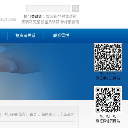
热门关键词：
集装箱
特种集装箱
-85212386
集装箱房屋
设备集装箱
非标集装箱
投资者关系
联系雷悦
亲，扫一扫
浏览手机云网站
您现在的位置：
首页
→
新闻资讯
→
行业新闻
亲，扫一扫
浏览微信云网站