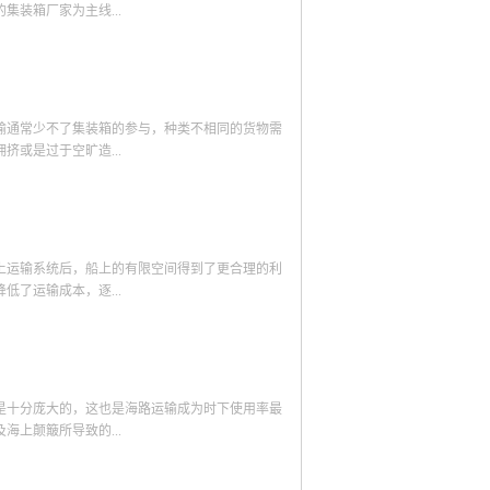
要防潮的等级进行挑选适合的集装箱即可。 优势
的设计和搭建工作，方可确保搭建而成的集装箱
装箱厂家为主线...
质量和天气的影响非常严重，很多时候都会出现承
都值得大众称赞，并且打造深受大众欢迎的口
装箱则不会出现这类问题。由于其特殊的锻造材质
于旧集装箱房的整改，通过精心的设计，旧集装
木箱往往在使用一段时间之后就会出现发霉腐烂的
至青出于蓝。
。现在具有价值的集装箱厂家开发一种比较新颖的
装箱则根本不会出现这类问题，全身钢铁结构的集
有一点防震作用；住人集装箱内部装修完备，总电
供一个可以像家一样的宿舍。集装箱还可以变成商
输通常少不了集装箱的参与，种类不相同的货物需
点，如果集装箱商店开在游乐园或景区，一定增加
或是过于空旷造...
，还能简单地用来装一些器具之类的，也可以做成
造集装箱旅店。旅店建造过程仿佛“堆积木”，还
装箱时还要看看他们的以上这些用途他们是不是也
的集装箱被用来运输杂物，这些杂物大多抗压性较
之广泛，使用领域也会随着广泛起来。
要的设备零件都被安放在这种箱子中进行运输。这
货物的时候就可以选择这种尺寸的普通集装
上运输系统后，船上的有限空间得到了更合理的利
用于以融化以腐败货物的装载运输，像是冷冻产品
了运输成本，逐...
不多，两者唯一不同的就是这种箱子的控温效果
盖的，然而开顶式的此种箱子却没有顶部盖子，如
大型设备以及大面积玻璃板都使用这样的集装箱。
箱在规格、结构、强度等方面差异很大，影响到了
左右，而后者的体积一般是六十五立方米。 集装
布的集装箱尺寸包括第一系列（1A-1F）和第二系列
为了解决空箱回送的问题，ISO还专门制定了两种折叠
是十分庞大的，这也是海路运输成为时下使用率最
际海上运输中，1AA型和1C型两种尺寸的应用
上颠簸所导致的...
高相等（除1AA型稍高），不同大小的箱体也可
堆叠方式时，总长度会小于40呎。 除了应用在
术等领域出现。与运输不同，作为景观时，尺寸的