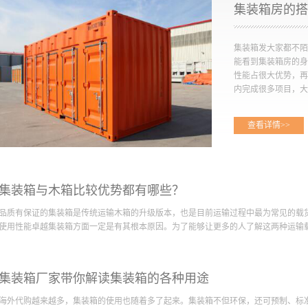
集装箱房的搭
集装箱发大家都不陌
能看到集装箱房的身
性能占很大优势，再
内完成很多项目，大大
查看详情>>
所以才会有更多的用
产品来搭建物美价廉
呢？下面就此问题进
实社会中，利用集装
情，但是搭建建房屋
集装箱与木箱比较优势都有哪些？
须要遵循功能性和实
品质有保证的集装箱是传统运输木箱的升级版本，也是目前运输过程中最为常见的载
能之后再进行设计，
使用性能卓越集装箱方面一定是有其根本原因。为了能够让更多的人了解这两种运输载货
房，所需要的功能可
家‍认为集装箱是搭
不仅工期短，而且真
哪些，本篇文章立志于甄别性能稳定的集装箱对比传统载货木箱优势都有哪些。 优
家‍提醒需要经过科
集装箱厂家带你解读集装箱的各种用途
潮的水平比较低。很多时候人们为了防止被运输产品受潮，都需要在大木箱的内层包
技术和新材料，使其
别巨大，所以导致很多时候人们无法保障被运输商品的完好性。但是行业一流的集装
述，集装箱厂家认为
海外代购越来越多，集装箱的使用也随着多了起来。集装箱不但环保，还可预制、标