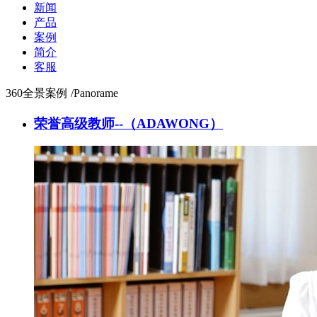
新闻
产品
案例
简介
客服
360全景案例
/Panorame
荣誉高级教师--（ADAWONG）