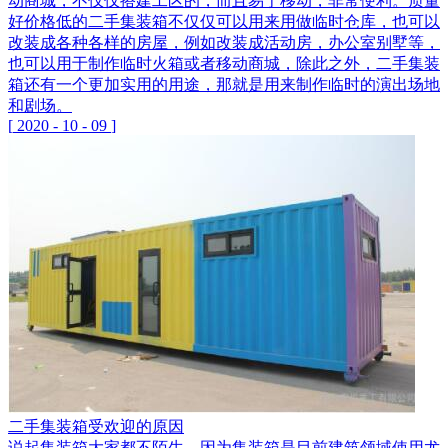
动商城，不仅仅搭建工区的，而且易于移动，非常便利。质量
好价格低的二手集装箱‍不仅仅可以用来用做临时仓库，也可以
改装成各种各样的房屋，例如改装成活动房，办公室别墅等，
也可以用于制作临时火箱或者移动商城，除此之外，二手集装
箱还有一个更加实用的用途，那就是用来制作临时的演出场地
和剧场。
[
2020
-
10
-
09
]
二手集装箱受欢迎的原因
说起集装箱大家都不陌生，因为集装箱是目前建筑领域使用尤