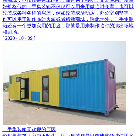
动商城，不仅仅搭建工区的，而且易于移动，非常便利。质量
好价格低的二手集装箱‍不仅仅可以用来用做临时仓库，也可以
改装成各种各样的房屋，例如改装成活动房，办公室别墅等，
也可以用于制作临时火箱或者移动商城，除此之外，二手集装
箱还有一个更加实用的用途，那就是用来制作临时的演出场地
和剧场。
[
2020
-
10
-
09
]
二手集装箱受欢迎的原因
说起集装箱大家都不陌生，因为集装箱是目前建筑领域使用尤