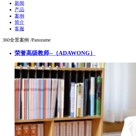
新闻
产品
案例
简介
客服
360全景案例
/Panorame
荣誉高级教师--（ADAWONG）