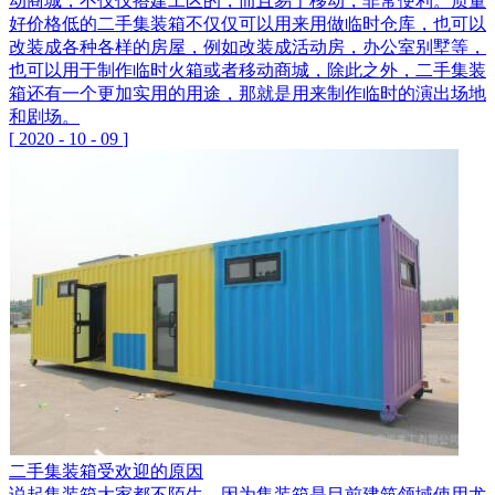
动商城，不仅仅搭建工区的，而且易于移动，非常便利。质量
好价格低的二手集装箱‍不仅仅可以用来用做临时仓库，也可以
改装成各种各样的房屋，例如改装成活动房，办公室别墅等，
也可以用于制作临时火箱或者移动商城，除此之外，二手集装
箱还有一个更加实用的用途，那就是用来制作临时的演出场地
和剧场。
[
2020
-
10
-
09
]
二手集装箱受欢迎的原因
说起集装箱大家都不陌生，因为集装箱是目前建筑领域使用尤