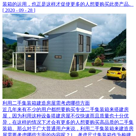
装箱的运用，也正是这样才促使更多的人想要购买此类产品。
[
2020
-
09
-
28
]
利用二手集装箱建造房屋需考虑哪些方面
近几年来有不少的用户都想要购买专业二手集装箱来搭建房
屋，因为利用这种设备搭建房屋不仅快速而且质量也十分优
异，在这样的情况下才会有更多的人想要购买高品质的二手集
装箱。那么对于广大普通用户来说，利用二手集装箱来建造房
屋需要考虑哪些方面的内容呢？1、考虑尺寸集装箱作为构建