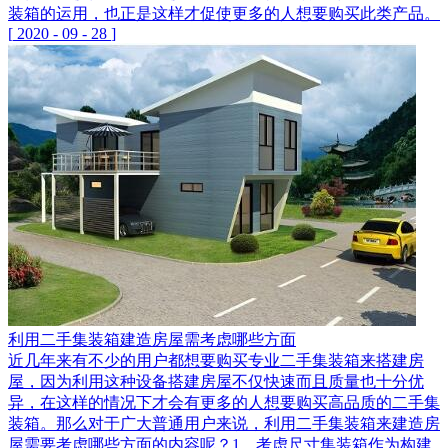
装箱的运用，也正是这样才促使更多的人想要购买此类产品。
[
2020
-
09
-
28
]
利用二手集装箱建造房屋需考虑哪些方面
近几年来有不少的用户都想要购买专业二手集装箱来搭建房
屋，因为利用这种设备搭建房屋不仅快速而且质量也十分优
异，在这样的情况下才会有更多的人想要购买高品质的二手集
装箱。那么对于广大普通用户来说，利用二手集装箱来建造房
屋需要考虑哪些方面的内容呢？1、考虑尺寸集装箱作为构建