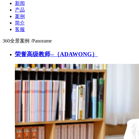
新闻
产品
案例
简介
客服
360全景案例
/Panorame
荣誉高级教师--（ADAWONG）