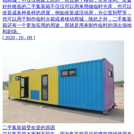
动商城，不仅仅搭建工区的，而且易于移动，非常便利。质量
好价格低的二手集装箱‍不仅仅可以用来用做临时仓库，也可以
改装成各种各样的房屋，例如改装成活动房，办公室别墅等，
也可以用于制作临时火箱或者移动商城，除此之外，二手集装
箱还有一个更加实用的用途，那就是用来制作临时的演出场地
和剧场。
[
2020
-
10
-
09
]
二手集装箱受欢迎的原因
说起集装箱大家都不陌生，因为集装箱是目前建筑领域使用尤