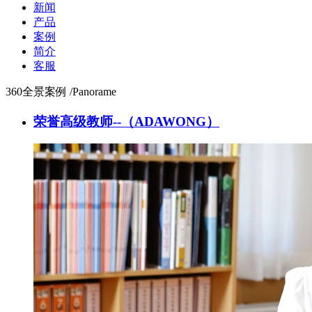
新闻
产品
案例
简介
客服
360全景案例
/Panorame
荣誉高级教师--（ADAWONG）