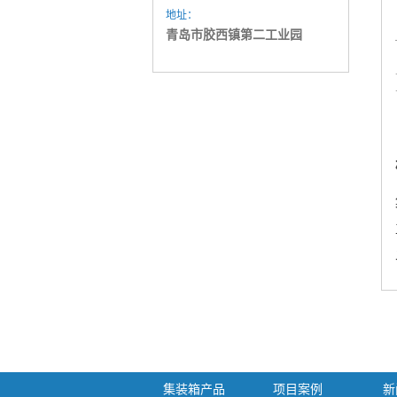
地址：
青岛市胶西镇第二工业园
集装箱产品
项目案例
新