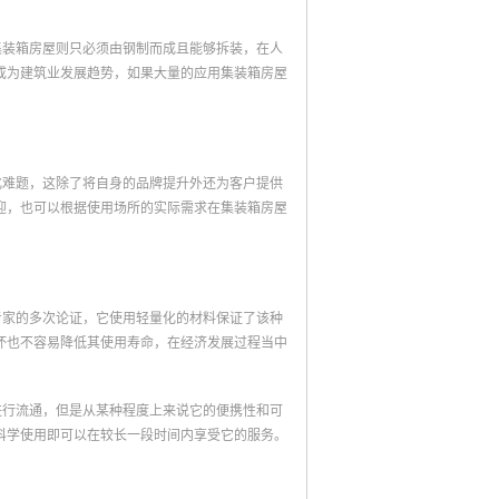
集装箱房屋则只必须由钢制而成且能够拆装，在人
成为建筑业发展趋势，如果大量的应用集装箱房屋
化难题，这除了将自身的品牌提升外还为客户提供
迎，也可以根据使用场所的实际需求在集装箱房屋
专家的多次论证，它使用轻量化的材料保证了该种
坏也不容易降低其使用寿命，在经济发展过程当中
进行流通，但是从某种程度上来说它的便携性和可
科学使用即可以在较长一段时间内享受它的服务。