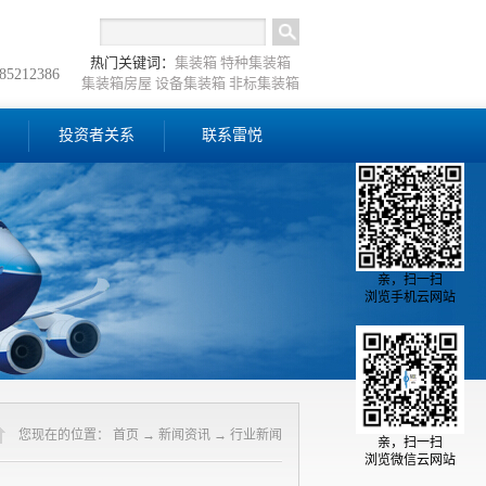
热门关键词：
集装箱
特种集装箱
-85212386
集装箱房屋
设备集装箱
非标集装箱
投资者关系
联系雷悦
亲，扫一扫
浏览手机云网站
您现在的位置：
首页
→
新闻资讯
→
行业新闻
亲，扫一扫
浏览微信云网站