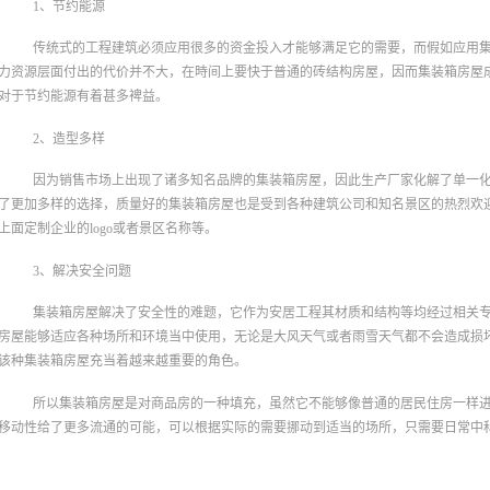
1、节约能源
传统式的工程建筑必须应用很多的资金投入才能够满足它的需要，而假如应用
力资源层面付出的代价并不大，在時间上要快于普通的砖结构房屋，因而集装箱房屋
对于节约能源有着甚多裨益。
2、造型多样
因为销售市场上出现了诸多知名品牌的集装箱房屋，因此生产厂家化解了单一
了更加多样的选择，质量好的集装箱房屋也是受到各种建筑公司和知名景区的热烈欢
上面定制企业的logo或者景区名称等。
3、解决安全问题
集装箱房屋解决了安全性的难题，它作为安居工程其材质和结构等均经过相关
房屋能够适应各种场所和环境当中使用，无论是大风天气或者雨雪天气都不会造成损
该种集装箱房屋充当着越来越重要的角色。
所以集装箱房屋是对商品房的一种填充，虽然它不能够像普通的居民住房一样
移动性给了更多流通的可能，可以根据实际的需要挪动到适当的场所，只需要日常中