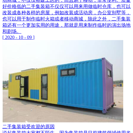
动商城，不仅仅搭建工区的，而且易于移动，非常便利。质量
好价格低的二手集装箱‍不仅仅可以用来用做临时仓库，也可以
改装成各种各样的房屋，例如改装成活动房，办公室别墅等，
也可以用于制作临时火箱或者移动商城，除此之外，二手集装
箱还有一个更加实用的用途，那就是用来制作临时的演出场地
和剧场。
[
2020
-
10
-
09
]
二手集装箱受欢迎的原因
说起集装箱大家都不陌生，因为集装箱是目前建筑领域使用尤