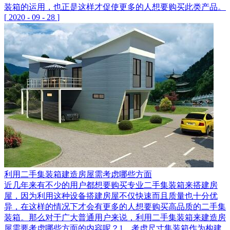
装箱的运用，也正是这样才促使更多的人想要购买此类产品。
[
2020
-
09
-
28
]
利用二手集装箱建造房屋需考虑哪些方面
近几年来有不少的用户都想要购买专业二手集装箱来搭建房
屋，因为利用这种设备搭建房屋不仅快速而且质量也十分优
异，在这样的情况下才会有更多的人想要购买高品质的二手集
装箱。那么对于广大普通用户来说，利用二手集装箱来建造房
屋需要考虑哪些方面的内容呢？1、考虑尺寸集装箱作为构建