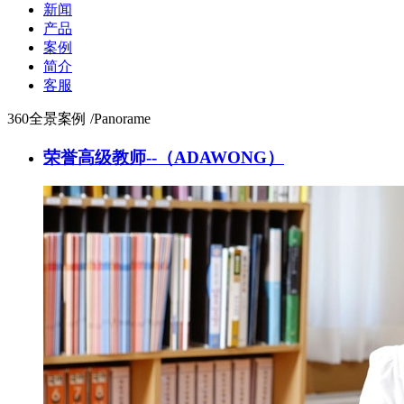
新闻
产品
案例
简介
客服
360全景案例
/Panorame
荣誉高级教师--（ADAWONG）