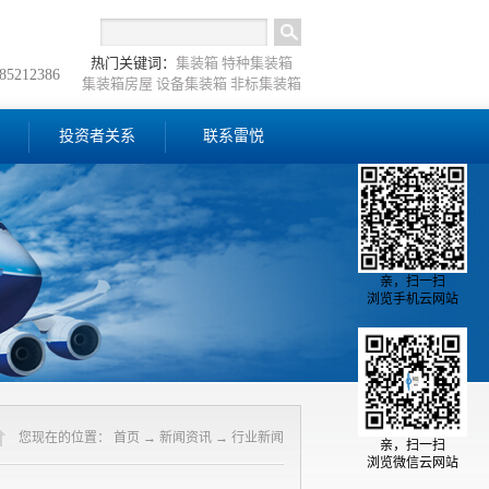
热门关键词：
集装箱
特种集装箱
-85212386
集装箱房屋
设备集装箱
非标集装箱
投资者关系
联系雷悦
亲，扫一扫
浏览手机云网站
您现在的位置：
首页
→
新闻资讯
→
行业新闻
亲，扫一扫
浏览微信云网站