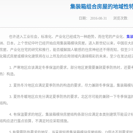
集装箱组合房屋的地域性
日期：
2016-08-31
浏览次数:
也许进入工业社会，标准化、产业化已经成为一种趋势，而住宅的产业化、
集
洲、日本，上个世纪中叶已经开始应用集装箱模块房屋。进入新世纪以来，中国巨大
房屋、产业化住宅的研究和推行，能否缓解国人敏感的住房神经还不得而知，但至少
化箱式房屋或模块化建筑将在以上所及的应用领域内演绎精彩的未来，至少在发达经
⒈ 严寒地区应该满足冬季保温的要求，部分地区更需要兼顾夏季防热时，还要
热）构造。
⒉ 夏热冬冷地区应满足夏季防热的构造的要求，尽力兼顾冬季保温，集装箱模
⒊ 夏热冬暖地区应充分满足夏季防热的要求，北区尽可能的兼顾一下冬季保温
结构。
⒋ 有保温要求的地区，集装箱模块房屋结构各部分应满足本类别建筑节能设计
结构应进行露点验算，不满足时应采取措施。
⒌有需要防热要求的地区，当采用轻质集装箱模块房屋结构，D值达不到要求时