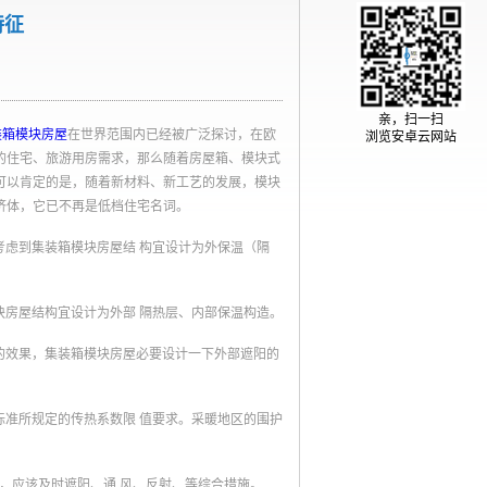
特征
亲，扫一扫
装箱模块房屋
在世界范围内已经被广泛探讨，在欧
浏览安卓云网站
的住宅、旅游用房需求，那么随着房屋箱、模块式
可以肯定的是，随着新材料、新工艺的发展，模块
济体，它已不再是低档住宅名词。
考虑到集装箱模块房屋结 构宜设计为外保温（隔
块房屋结构宜设计为外部 隔热层、内部保温构造。
的效果，集装箱模块房屋必要设计一下外部遮阳的
标准所规定的传热系数限 值要求。采暖地区的围护
，应该及时遮阳、通 风、反射、等综合措施。