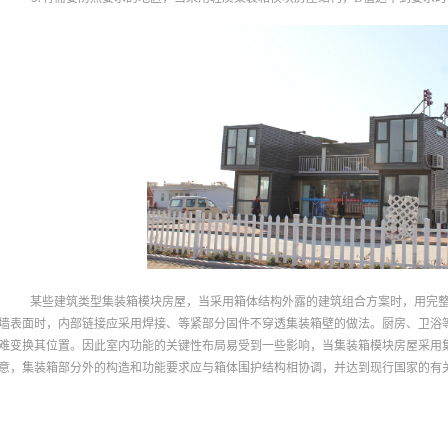
某些建筑类型集装箱模块房屋，当采用箱体结构外露的建筑组合方案时，用完
墙表面时，内部链接应采用焊接、等紧部分固件不穿透集装箱壁的做法。厨房、卫浴
难变换其位置。因此室内功能的关键性布局易受到一些影响，当集装箱模块房屋采用
意，集装箱部分外的构造和功能要求应与箱体围护结构相协调，并达到现行国家的有