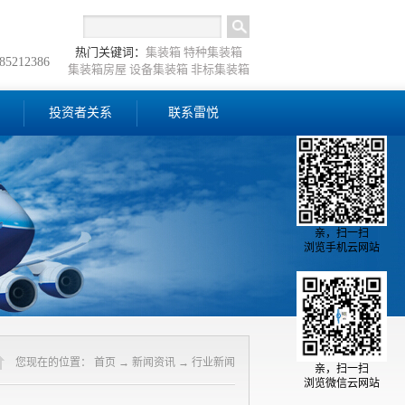
热门关键词：
集装箱
特种集装箱
-85212386
集装箱房屋
设备集装箱
非标集装箱
投资者关系
联系雷悦
亲，扫一扫
浏览手机云网站
您现在的位置：
首页
→
新闻资讯
→
行业新闻
亲，扫一扫
浏览微信云网站