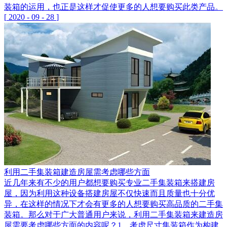
装箱的运用，也正是这样才促使更多的人想要购买此类产品。
[
2020
-
09
-
28
]
利用二手集装箱建造房屋需考虑哪些方面
近几年来有不少的用户都想要购买专业二手集装箱来搭建房
屋，因为利用这种设备搭建房屋不仅快速而且质量也十分优
异，在这样的情况下才会有更多的人想要购买高品质的二手集
装箱。那么对于广大普通用户来说，利用二手集装箱来建造房
屋需要考虑哪些方面的内容呢？1、考虑尺寸集装箱作为构建