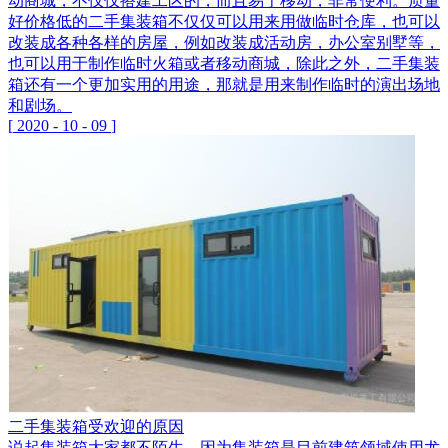
动商城，不仅仅搭建工区的，而且易于移动，非常便利。质量
好价格低的二手集装箱‍不仅仅可以用来用做临时仓库，也可以
改装成各种各样的房屋，例如改装成活动房，办公室别墅等，
也可以用于制作临时火箱或者移动商城，除此之外，二手集装
箱还有一个更加实用的用途，那就是用来制作临时的演出场地
和剧场。
[
2020
-
10
-
09
]
二手集装箱受欢迎的原因
说起集装箱大家都不陌生，因为集装箱是目前建筑领域使用尤