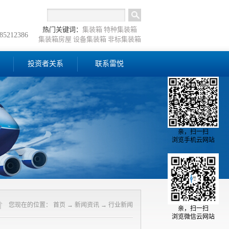
热门关键词：
集装箱
特种集装箱
-85212386
集装箱房屋
设备集装箱
非标集装箱
投资者关系
联系雷悦
亲，扫一扫
浏览手机云网站
您现在的位置：
首页
→
新闻资讯
→
行业新闻
亲，扫一扫
浏览微信云网站