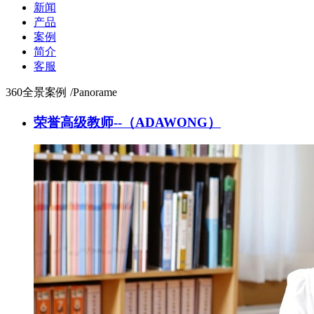
新闻
产品
案例
简介
客服
360全景案例
/Panorame
荣誉高级教师--（ADAWONG）