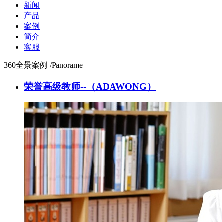
新闻
产品
案例
简介
客服
360全景案例
/Panorame
荣誉高级教师--（ADAWONG）