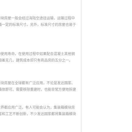
模块房屋一般会经过海陆空途径运输，运输过程中
循一定的标准尺寸。另外，标准尺寸的房屋也易于
的使用寿命。在使用过程中如果配合混凝土其他钢
相差无几，建筑成本却只有商品房的五分之一。
模块房屋在全球都有广泛应用，不论是发达国家、
箱体即可。需要移除重建时，也能非常方便地拆建
世界都应用广泛。有人可能会认为，集装箱模块房
富和工艺不断创新，不少发达国家都将集装箱模块