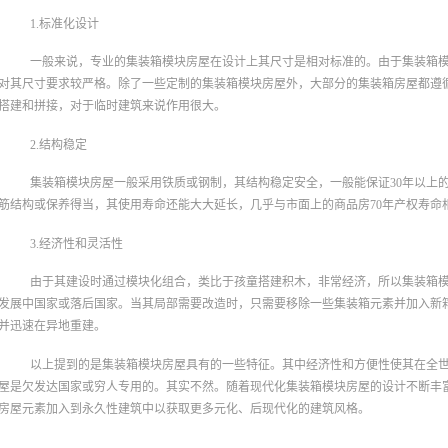
1.标准化设计
一般来说，专业的集装箱模块房屋在设计上其尺寸是相对标准的。由于集装箱
对其尺寸要求较严格。除了一些定制的集装箱模块房屋外，大部分的集装箱房屋都遵
搭建和拼接，对于临时建筑来说作用很大。
2.结构稳定
集装箱模块房屋一般采用铁质或钢制，其结构稳定安全，一般能保证30年以上
筋结构或保养得当，其使用寿命还能大大延长，几乎与市面上的商品房70年产权寿命
3.经济性和灵活性
由于其建设时通过模块化组合，类比于孩童搭建积木，非常经济，所以集装箱
发展中国家或落后国家。当其局部需要改造时，只需要移除一些集装箱元素并加入新
并迅速在异地重建。
以上提到的是集装箱模块房屋具有的一些特征。其中经济性和方便性使其在全
屋是欠发达国家或穷人专用的。其实不然。随着现代化集装箱模块房屋的设计不断丰
房屋元素加入到永久性建筑中以获取更多元化、后现代化的建筑风格。