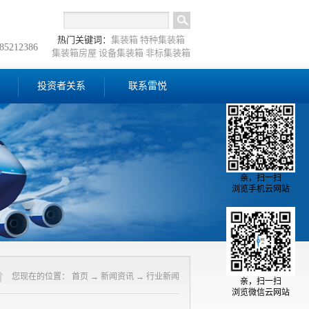
热门关键词：
集装箱
特种集装箱
-85212386
集装箱房屋
设备集装箱
非标集装箱
投资者关系
联系雷悦
亲，扫一扫
浏览手机云网站
您现在的位置：
首页
→
新闻资讯
→
行业新闻
亲，扫一扫
浏览微信云网站