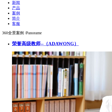
新闻
产品
案例
简介
客服
360全景案例
/Panorame
荣誉高级教师--（ADAWONG）