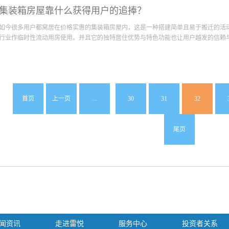
来简述二手集装箱的三点作用：一、保温作用保温作用听起来像是房屋所具备的特性
二手集装箱厂家进行购买，因为好的口碑意味着源源不断的销量和好评，客户的认可
集装箱房屋靠什么获得用户的追捧？
门的房屋并非一砖一瓦制造的房屋类型，其包括房车、木屋、二手集装箱房等。在建
家所具有的优势，除此之外还有生产资质好、供应价...
着，而在保温选材上，二手集装箱选用高端的保温隔热材料，起到良好的保温作用。
如今很多用户都窝居在价格实惠的集装箱房屋内，这是一种搭建简单且易于搬迁的活
保持良好的室温，适合居住与生活。二、守护作用同样是二手集装箱房为例子，将其
行业作临时性流动用房使用。并且它的独特居住优势与特色功能也让用户越发的信赖与垂
帐篷、房车更有保障。经过检验证明，二手集装箱建筑具备极佳的抗震性和抗风性，
用。同时，因其为钢板制造，在极端条件的野外还具备防风、防潮、防白蚁、防火等
产品。三、环保作用许多使用房车的人都深有体会，可移动性高、不占用指标的房屋
房屋靠什么样的特质获得用户和市场的肯定呢？第1：实用的居住设计与便捷的搭建
箱不仅能做到以上特点，还具备环保优势，将其作为集装箱房使用不但绿色环保而且
不仅不需要复杂的建筑材料也不需要各种花哨的装修摆设。只是一种简单实用型的居
统建筑的粉尘和建筑垃圾，对环境的破环极小，十分绿...
装车箱再简单配置相关家具就可以进行居住。第2：稳定可靠的居住质量集装箱房屋
首页
上一页
...
30
31
32
基本都是以钢板为主因此居住不仅耐用，而且拥有良好的防火防水隔热的特性。集装
捧，特别是常需流动性用户的喜爱。第3：环保且可循环利用因为集装箱房屋本身材
用，这样不仅可为用户节省下大量材料搭建成本，是且在不使用时还可进行回收再利
尾页
形式也是绿色环保符合现代发展观念的居住方式。以上所讲述的就是集装箱房屋深受
房屋能满足更多流动性大的用户居住，因此也就促成了质保价廉集装箱房屋深受各界
能满足短期居住安装使用的要求也能符合长期多层叠加居...
闻资讯
走进雷悦
服务中心
投资者关系