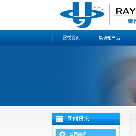
雷悦首页
集装箱产品
新闻资讯
公司新闻