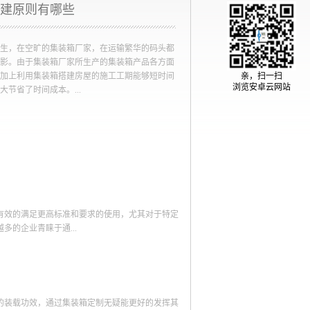
建原则有哪些
生，在空旷的集装箱厂家，在运输繁华的码头都
影。由于集装箱厂家所生产的集装箱产品各方面
加上利用集装箱搭建房屋的施工工期能够短时间
亲，扫一扫
浏览安卓云网站
节省了时间成本。...
户想要从性价比高的集装箱厂家那里选购集装箱
的集装箱房。那么集装箱房的搭建原则有哪些
行简单的描述。1、遵循功能性和实用性的原则现
箱来搭建各种各样的房屋已经成为司空见惯的事
之前，首先就需要进行精密的设计，并且设计必
用性的原则，在充分了解了居住需求和想要的功
有效的满足更高标准和要求的使用，尤其对于特定
比如在景区建造创意集装箱房与打造自助集装箱
的企业青睐于通...
能就有所区别。2、遵循科学自然的原则集装箱厂
建房屋必不可少的原料，因为利用集装箱的建房屋
正物美价廉，但是在搭建的过程当中，集装箱厂
好坏？下面本文就相关标准做系统分享。一、根据
学合理的设计，在设计过程当中也需要使用一些新
，衔接技术的好坏直接关系到集装箱的密封性和对
能够与自然的生态环境进行完美结合。综上所
量的集装箱定制一定会注意衔接的打造，确保无缝
集装箱房在搭建的过程当中需要遵循的基础上是
的装载功效，通过集装箱定制无疑能更好的发挥其