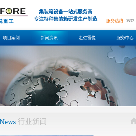
集装箱设备一站式服务商
专注特种集装箱研发生产制造
服务热线:
0532
项目案例
新闻资讯
走进雷悦
服务中心
News
行业新闻